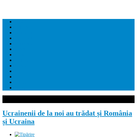
Home
Editorial
Dezvaluiri
Economie
Administratie
Juridic
Social
Politica
Sanatate
Sport
Cultura
Educatie
Contact
Ucrainenii de la noi au trădat și România
și Ucraina