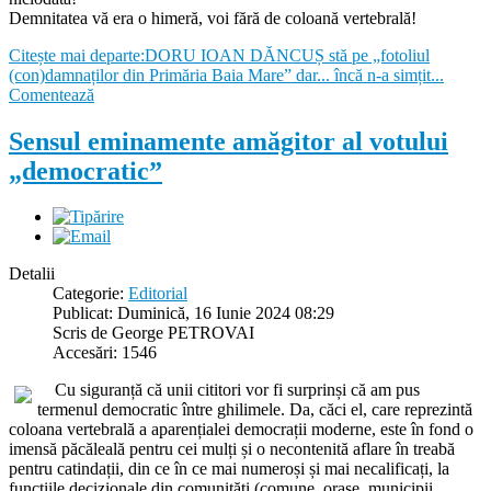
Demnitatea vă era o himeră, voi fără de coloană vertebrală!
Citește mai departe:DORU IOAN DĂNCUȘ stă pe „fotoliul
(con)damnaților din Primăria Baia Mare” dar... încă n-a simțit...
Comentează
Sensul eminamente amăgitor al votului
„democratic”
Detalii
Categorie:
Editorial
Publicat: Duminică, 16 Iunie 2024 08:29
Scris de George PETROVAI
Accesări: 1546
Cu siguranță că unii cititori vor fi surprinși că am pus
termenul democratic între ghilimele. Da, căci el, care reprezintă
coloana vertebrală a aparențialei democrații moderne, este în fond o
imensă păcăleală pentru cei mulți și o necontenită aflare în treabă
pentru catindații, din ce în ce mai numeroși și mai necalificați, la
funcțiile decizionale din comunități (comune, orașe, municipii,