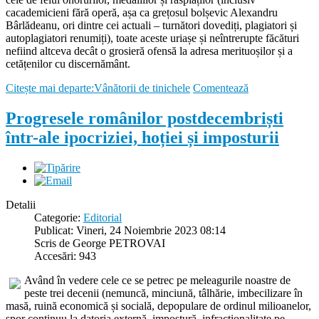
cacademicieni fără operă, așa ca grețosul bolșevic Alexandru
Bârlădeanu, ori dintre cei actuali – turnători dovediți, plagiatori și
autoplagiatori renumiți), toate aceste uriașe și neîntrerupte făcături
nefiind altceva decât o grosieră ofensă la adresa merituoșilor și a
cetățenilor cu discernământ.
Citește mai departe:Vânătorii de tinichele
Comentează
Progresele românilor postdecembriști
într-ale ipocriziei, hoției și imposturii
Detalii
Categorie:
Editorial
Publicat: Vineri, 24 Noiembrie 2023 08:14
Scris de George PETROVAI
Accesări: 943
Având în vedere cele ce se petrec pe meleagurile noastre de
peste trei decenii (nemuncă, minciună, tâlhărie, imbecilizare în
masă, ruină economică și socială, depopulare de ordinul milioanelor,
spor continuu la datoria externă, impostură, infracționalitate pe