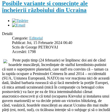
Posibile variante și consecințe ale
încheierii războiului din Ucraina
Detalii
Categorie:
Editorial
Publicat: Joi, 15 Februarie 2024 06:40
Scris de George PETROVAI
Accesări: 1798
Peste puțin timp (24 februarie) se împlinesc doi ani de când
hoardele muscălești, încredințate de stafful kremlinisto-putinist
că sunt o superputere planetară, care staff era convins că – taman ca
la rapida ocupare a Peninsulei Crimeea în anul 2014 – occidentalii
(SUA, Uniunea Europeană, NATO) nu vor reacționa nici de această
dată, lăsând barbaria rusească să-și facă mendrele la porțile Europei,
că mica armată ucraineană (mică în comparație cu beteagul colos
postsovietic) va face pe ea de frica interminabilului cârnat
anacronico-moscovit și că totul (ocuparea Kievului și instalarea unui
guvern marionetă) se va decide printr-un victorios blitzkrieg, de
când, vasăzică, hoardele muscălești au atacat Ucraina din mai multe
părți (est, nord, sud), cu ticăloasa intenție să o subjuge și să o includă