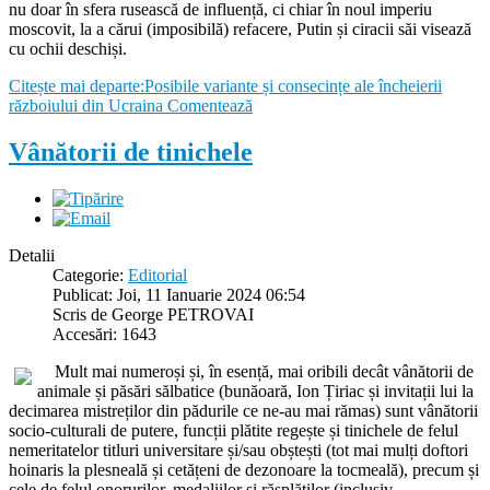
nu doar în sfera rusească de influență, ci chiar în noul imperiu
moscovit, la a cărui (imposibilă) refacere, Putin și ciracii săi visează
cu ochii deschiși.
Citește mai departe:Posibile variante și consecințe ale încheierii
războiului din Ucraina
Comentează
Vânătorii de tinichele
Detalii
Categorie:
Editorial
Publicat: Joi, 11 Ianuarie 2024 06:54
Scris de George PETROVAI
Accesări: 1643
Mult mai numeroși și, în esență, mai oribili decât vânătorii de
animale și păsări sălbatice (bunăoară, Ion Țiriac și invitații lui la
decimarea mistreților din pădurile ce ne-au mai rămas) sunt vânătorii
socio-culturali de putere, funcții plătite regește și tinichele de felul
nemeritatelor titluri universitare și/sau obștești (tot mai mulți doftori
hoinaris la plesneală și cetățeni de dezonoare la tocmeală), precum și
cele de felul onorurilor, medaliilor și răsplăților (inclusiv