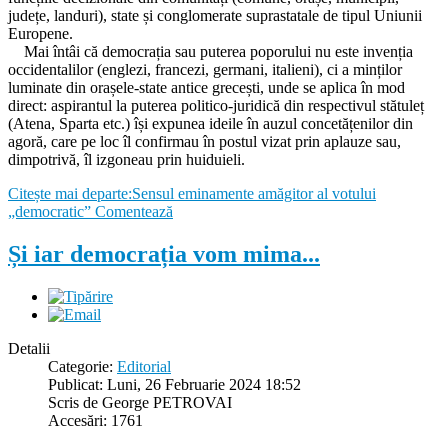
județe, landuri), state și conglomerate suprastatale de tipul Uniunii
Europene.
Mai întâi că democrația sau puterea poporului nu este invenția
occidentalilor (englezi, francezi, germani, italieni), ci a minților
luminate din orașele-state antice grecești, unde se aplica în mod
direct: aspirantul la puterea politico-juridică din respectivul stătuleț
(Atena, Sparta etc.) își expunea ideile în auzul concetățenilor din
agoră, care pe loc îl confirmau în postul vizat prin aplauze sau,
dimpotrivă, îl izgoneau prin huiduieli.
Citește mai departe:Sensul eminamente amăgitor al votului
„democratic”
Comentează
Și iar democrația vom mima...
Detalii
Categorie:
Editorial
Publicat: Luni, 26 Februarie 2024 18:52
Scris de George PETROVAI
Accesări: 1761