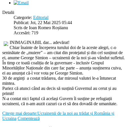
Detalii
Categorie:
Editorial
Publicat: Joi, 22 Mai 2025 05:44
Scris de Ioan Romeo Roșiianu
Accesări: 719
INIMAGINABIL dar... adevărat!
Chiar înainte de începerea turului doi de la aceste alegri, c-o
seninătate de „muiere” – am citat din protejatul și din cel susținut de
ei, anume George Simion – ucrainenii de la noi și-au vândut sufletul.
În timp ce toată coaliția de la guvernare - inclusiv Grupul
Minorităților Naționale din care fac parte – anunța susținerea cuiva,
ei au anunțat că-l vor vota pe George Simion.
30 de arginți a costat trădarea, dar mirosul valutei le-a întunecat
mintea.
Pariez că atunci când au decis să susțină Guvernul au cerut și au
primit!
N-a contat nici faptul că același Guvern îi susține pe refugiații
ucraineni, că n-am auzit cazuri ca ei să dea dovadă de umanitate.
Citește mai departe:Ucrainenii de la noi au trădat și România și
Ucraina
Comentează