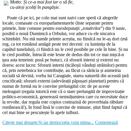
Motto: Și ce-a mai fost iar o să fie,
cu-aleși școliți în pungășie.
Poate că pe ici, pe colo mai sunt naivi care speră că alegerile
locale, comasate cu europarlamentarele (liste separate pentru
primele, liste comune pentru eurodeputații „rotativilor”) din 9 iunie,
posibil o nouă Duminică a Orbului, vor aduce cu ele niscaiva
schimbări. Nu mă număr printre aceștia, nu fiindcă nu le-aș dori (mă
rog, ca tot românul amăgit peste trei decenii cu luminița de la
capătul tunelului), ci fiindcă nu le cred posibile pe cele în bine. Și nu
le cred posibile, întrucât este lesne de dedus din tot ce mai mișcă-n
țara asta temeinic pusă pe butuci, că sforarii interni și externi nu
doresc acest lucru: Sforarii interni (ticăloșii vânduți străinilor) pentru
că, prin netrebnica lor contribuție, au făcut ca sărăcia și asimetria
socială să devină, vorba lui Caragiale, starea naturelă din această țară
crucificată; sforarii externi (adevărații păpușari planetari) pentru că
numai de formă nu le convine prelungitul circ de pe aceste
meleaguri (regula istorică este că o stare prelungită de improvizație
politico-economică, generează nemulțumirea care cu necesitate duce
la revolte, dar regula este copios contrazisă de proverbiala răbdare
romînească!), în fond însă le convine de minune, știut fiind faptul că
cel mai bine se pescuiește în apele tulburi.
Citește mai departe:Și iar democrația vom mima...
Comentează