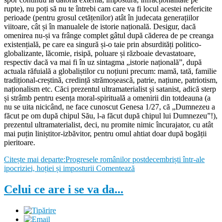
rupte), nu poți să nu te întrebi cam care va fi locul acestei nefericite
perioade (pentru grosul cetățenilor) atât în judecata generațiilor
viitoare, cât și în manualele de istorie națională. Desigur, dacă
omenirea nu-și va frânge complet gâtul după căderea de pe creanga
existențială, pe care ea singură și-o taie prin absurdități politico-
globalizante, lăcomie, risipă, poluare și războaie devastatoare,
respectiv dacă va mai fi în uz sintagma „istorie națională”, după
actuala răfuială a globaliștilor cu noțiuni precum: mamă, tată, familie
tradițional-creștină, credință strămoșească, patrie, națiune, patriotism,
naționalism etc. Căci prezentul ultramaterialist și satanist, adică sterp
și strâmb pentru esența moral-spirituală a omenirii din totdeauna (a
nu se uita nicicând, ne face cunoscut Genesa 1/27, că „Dumnezeu a
făcut pe om după chipul Său, l-a făcut după chipul lui Dumnezeu”!),
prezentul ultramaterialist, deci, nu promite nimic încurajator, cu atât
mai puțin liniștitor-izbăvitor, pentru omul ahtiat doar după bogății
pieritoare.
Citește mai departe:Progresele românilor postdecembriști într-ale
ipocriziei, hoției și imposturii
Comentează
Celui ce are i se va da...