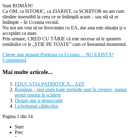
Sunt ROMÂN!
Ca OM, ca ISTORIC, ca ZIARIST, ca SCRIITOR nu am cum
rămâne insensibil la ceea ce se întâmplă acum – sau stă să se
întâmple – în Ucraina vecină.
Nu noi am vrut să ne învecinăm cu EA, dar asta este situația și o
acceptăm ca atare.
Prin urmare, CRED CU TĂRIE că este necesar să le spunem
românilor ce le „ȘTIE PE TOATE” cam ce înseamnă momentul.
Citește mai departe:Prietenia cu Ucraina… NU EXISTĂ!
Comentează
Mai multe articole...
EDUCAȚIA PATRIOTICĂ... AZI!
România – ţara unde toate preţurile sunt în creştere, numai
preţul omului în scădere
Despre stat şi democraţie
Lichelismul căldiceilor
Pagina 1 din 14
Start
Prec