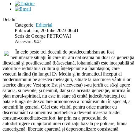
Detalii
Categorie:
Editorial
Publicat: Joi, 20 Iulie 2023 06:41
Scris de George PETROVAI
Accesări: 947
În cele peste trei decenii de postdecembrism au fost
nenumărate situații în care mi-am dat seama nu doar că generația
iliesciană și postiliesciană (băsesciană, iohanniană) este incapabilă să
valorifice redutabila cultură și înțelepciune a înaintașilor, care
veacuri la rând (în lungul Ev Mediu și în dramaticul început al
modernismului pe acestea meleaguri, situate la răscrucea vânturilor
istorice dinspre Vest spre Est și viceversa) s-au jertfit ca să-și apere
sărăcia, și nevoile, și neamul, dar și că această generație, infirmă în
plan moral-spiritual, nu este în stare să emită judecăți/strategii cu
bătaie lungă de dezvoltare armonioasă a românismului în special, a
omenirii în general. Căci este vizibil pentru orice muritor cu
discernământ că omenirea postbelică a devenit maestra triadei
consum-comoditate-confort, iar prin ea a procesului de
autodistrugere cu ajutorul unei civilizații bazată pe poluare, hrană
cancerigenă, libertate aparentă și depersonalizare consistentă.