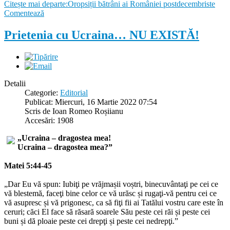
Citește mai departe:Oropsiții bătrâni ai României postdecembriste
Comentează
Prietenia cu Ucraina… NU EXISTĂ!
Detalii
Categorie:
Editorial
Publicat: Miercuri, 16 Martie 2022 07:54
Scris de Ioan Romeo Roșiianu
Accesări: 1908
„Ucraina – dragostea mea!
Ucraina – dragostea mea?”
Matei 5:44-45
„Dar Eu vă spun: Iubiţi pe vrăjmașii voștri, binecuvântaţi pe cei ce
vă blestemă, faceţi bine celor ce vă urăsc și rugaţi-vă pentru cei ce
vă asupresc și vă prigonesc, ca să fiţi fii ai Tatălui vostru care este în
ceruri; căci El face să răsară soarele Său peste cei răi și peste cei
buni și dă ploaie peste cei drepţi și peste cei nedrepţi.”