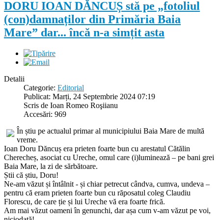
DORU IOAN DĂNCUȘ stă pe „fotoliul
(con)damnaților din Primăria Baia
Mare” dar... încă n-a simțit asta
Detalii
Categorie:
Editorial
Publicat: Marți, 24 Septembrie 2024 07:19
Scris de Ioan Romeo Roşiianu
Accesări: 969
În știu pe actualul primar al municipiului Baia Mare de multă
vreme.
Ioan Doru Dăncuș era prieten foarte bun cu arestatul Cătălin
Cherecheș, asociat cu Ureche, omul care (i)luminează – pe bani grei
Baia Mare, la zi de sărbătoare.
Știi că știu, Doru!
Ne-am văzut și întâlnit - și chiar petrecut cândva, cumva, undeva –
pentru că eram prieten foarte bun cu răposatul coleg Claudiu
Florescu, de care ție și lui Ureche vă era foarte frică.
Am mai văzut oameni în genunchi, dar așa cum v-am văzut pe voi,
niciodată!