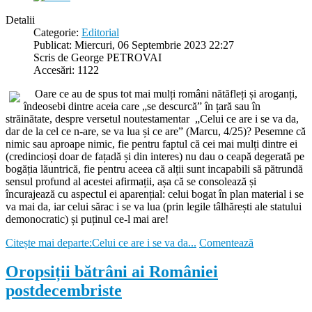
Detalii
Categorie:
Editorial
Publicat: Miercuri, 06 Septembrie 2023 22:27
Scris de George PETROVAI
Accesări: 1122
Oare ce au de spus tot mai mulți români nătăfleți și aroganți,
îndeosebi dintre aceia care „se descurcă” în țară sau în
străinătate, despre versetul noutestamentar „Celui ce are i se va da,
dar de la cel ce n-are, se va lua și ce are” (Marcu, 4/25)? Pesemne că
nimic sau aproape nimic, fie pentru faptul că cei mai mulți dintre ei
(credincioși doar de fațadă și din interes) nu dau o ceapă degerată pe
bogăția lăuntrică, fie pentru aceea că alții sunt incapabili să pătrundă
sensul profund al acestei afirmații, așa că se consolează și
încurajează cu aspectul ei aparențial: celui bogat în plan material i se
va mai da, iar celui sărac i se va lua (prin legile tâlhărești ale statului
demonocratic) și puținul ce-l mai are!
Citește mai departe:Celui ce are i se va da...
Comentează
Oropsiții bătrâni ai României
postdecembriste