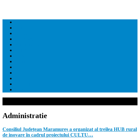
Home
Editorial
Dezvaluiri
Economie
Administratie
Juridic
Social
Politica
Sanatate
Sport
Cultura
Educatie
Contact
Administratie
Consiliul Județean Maramureș a organizat al treilea HUB rural
de inovare în cadrul proiectului CULTU…