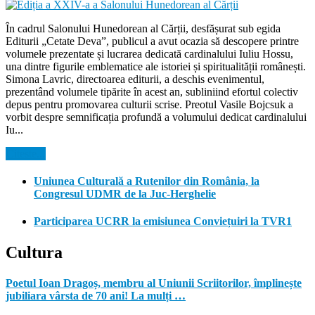
În cadrul Salonului Hunedorean al Cărții, desfășurat sub egida
Editurii „Cetate Deva”, publicul a avut ocazia să descopere printre
volumele prezentate și lucrarea dedicată cardinalului Iuliu Hossu,
una dintre figurile emblematice ale istoriei și spiritualității românești.
Simona Lavric, directoarea editurii, a deschis evenimentul,
prezentând volumele tipărite în acest an, subliniind efortul colectiv
depus pentru promovarea culturii scrise. Preotul Vasile Bojcsuk a
vorbit despre semnificația profundă a volumului dedicat cardinalului
Iu...
Citeste...
Uniunea Culturală a Rutenilor din România, la
Congresul UDMR de la Juc-Herghelie
Participarea UCRR la emisiunea Conviețuiri la TVR1
Cultura
Poetul Ioan Dragoș, membru al Uniunii Scriitorilor, împlinește
jubiliara vârsta de 70 ani! La mulți …