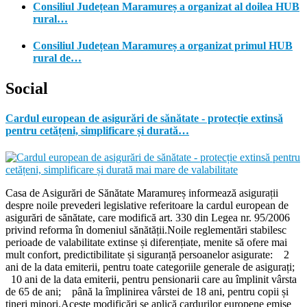
Consiliul Județean Maramureș a organizat al doilea HUB
rural…
Consiliul Județean Maramureș a organizat primul HUB
rural de…
Social
Cardul european de asigurări de sănătate - protecție extinsă
pentru cetățeni, simplificare și durată…
Casa de Asigurări de Sănătate Maramureș informează asigurații
despre noile prevederi legislative referitoare la cardul european de
asigurări de sănătate, care modifică art. 330 din Legea nr. 95/2006
privind reforma în domeniul sănătății.Noile reglementări stabilesc
perioade de valabilitate extinse și diferențiate, menite să ofere mai
mult confort, predictibilitate și siguranță persoanelor asigurate: 2
ani de la data emiterii, pentru toate categoriile generale de asigurați;
10 ani de la data emiterii, pentru pensionarii care au împlinit vârsta
de 65 de ani; până la împlinirea vârstei de 18 ani, pentru copii și
tineri minori.Aceste modificări se aplică cardurilor europene emise