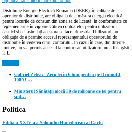
Distribuție Energie Electrică Romania (DEER), în calitate de
operator de distribuție, are obligația de a măsura energia electrică
pentru locurile de consum din zona sa de licență, în conformitate cu
reglementările în vigoare.Citirea contoarelor pentru utilizatorii
casnici și cei asimilați acestora se face trimestrial.Utilizatorii au
obligația de a permite accesul reprezentantului operatorului de
distribuție în vederea citirii contorului. În cazul în care, din diferite
motive, nu s-a permis accesul la contor sau utilizatorul nu a fost găsit
la l...
Citeste...
Gabriel Zetea: ”Zero lei în 6 luni pentru pe Drumul J
108A! …
Ministerul Sănătății alocă 30 de milioane de lei pentru
spit…
Politica
Ediția a XXIV-a a Salonului Hunedorean al Cărții