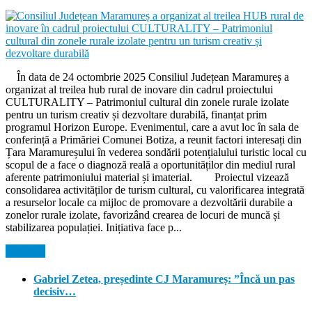
În data de 24 octombrie 2025 Consiliul Județean Maramureș a
organizat al treilea hub rural de inovare din cadrul proiectului
CULTURALITY – Patrimoniul cultural din zonele rurale izolate
pentru un turism creativ și dezvoltare durabilă, finanțat prim
programul Horizon Europe. Evenimentul, care a avut loc în sala de
conferință a Primăriei Comunei Botiza, a reunit factori interesați din
Țara Maramureșului în vederea sondării potențialului turistic local cu
scopul de a face o diagnoză reală a oportunităților din mediul rural
aferente patrimoniului material și imaterial. Proiectul vizează
consolidarea activităților de turism cultural, cu valorificarea integrată
a resurselor locale ca mijloc de promovare a dezvoltării durabile a
zonelor rurale izolate, favorizând crearea de locuri de muncă și
stabilizarea populației. Inițiativa face p...
Citeste...
Gabriel Zetea, președinte CJ Maramureș: ”Încă un pas
decisiv…