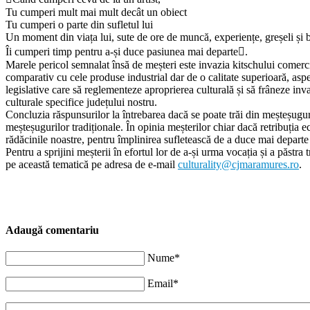
Tu cumperi mult mai mult decât un obiect
Tu cumperi o parte din sufletul lui
Un moment din viața lui, sute de ore de muncă, experiențe, greșeli și 
Îi cumperi timp pentru a-și duce pasiunea mai departe.
Marele pericol semnalat însă de meșteri este invazia kitschului comerc
comparativ cu cele produse industrial dar de o calitate superioară, aspec
legislative care să reglementeze aproprierea culturală și să frâneze i
culturale specifice județului nostru.
Concluzia răspunsurilor la întrebarea dacă se poate trăi din meșteșugur
meșteșugurilor tradiționale. În opinia meșterilor chiar dacă retribuția e
rădăcinile noastre, pentru împlinirea sufletească de a duce mai dep
Pentru a sprijini meșterii în efortul lor de a-și urma vocația și a păstra
pe această tematică pe adresa de e-mail
culturality@cjmaramures.ro
.
Adaugă comentariu
Nume*
Email*