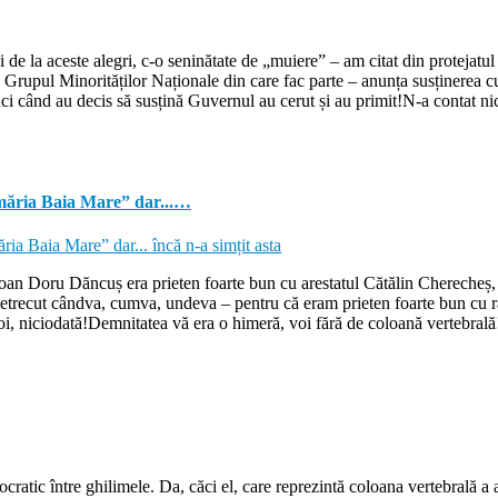
 la aceste alegri, c-o seninătate de „muiere” – am citat din protejatul 
siv Grupul Minorităților Naționale din care fac parte – anunța susținerea
nci când au decis să susțină Guvernul au cerut și au primit!N-a contat nic
ăria Baia Mare” dar...…
Ioan Doru Dăncuș era prieten foarte bun cu arestatul Cătălin Cherecheș,
ar petrecut cândva, cumva, undeva – pentru că eram prieten foarte bun cu r
, niciodată!Demnitatea vă era o himeră, voi fără de coloană vertebrală
ratic între ghilimele. Da, căci el, care reprezintă coloana vertebrală a