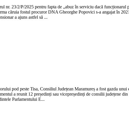
l nr. 23/2/P/2025 pentru fapta de „abuz în serviciu dacă funcționarul p
n urma căruia fostul procuror DNA Gheorghe Popovici s-a angajat în 2021
ionar a ajuns astfel să ...
itorului pod peste Tisa, Consiliul Județean Maramureș a fost gazda unui 
entul a reunit 12 președinți sau vicepreședinți de consilii județene din
intele Parlamentului E...