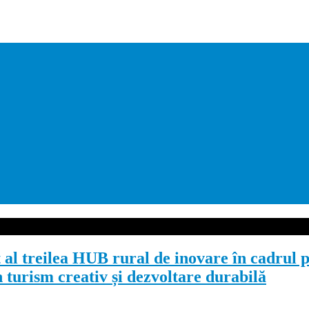
 al treilea HUB rural de inovare în cadr
n turism creativ și dezvoltare durabilă