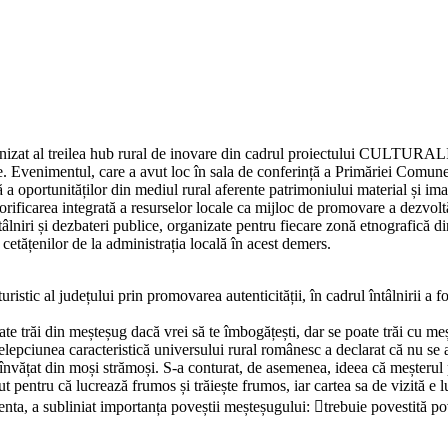
at al treilea hub rural de inovare din cadrul proiectului CULTURALITY
. Evenimentul, care a avut loc în sala de conferință a Primăriei Comunei
lă a oportunităților din mediul rural aferente patrimoniului material și i
rificarea integrată a resurselor locale ca mijloc de promovare a dezvoltă
întâlniri și dezbateri publice, organizate pentru fiecare zonă etnografică 
cetățenilor de la administrația locală în acest demers.
uristic al județului prin promovarea autenticității, în cadrul întâlnirii a
te trăi din meșteșug dacă vrei să te îmbogățești, dar se poate trăi cu
lepciunea caracteristică universului rural românesc a declarat că nu se 
ă învățat din moși strămoși. S-a conturat, de asemenea, ideea că meșteru
pentru că lucrează frumos și trăiește frumos, iar cartea sa de vizită e l
nta, a subliniat importanța poveștii meșteșugului: trebuie povestită p