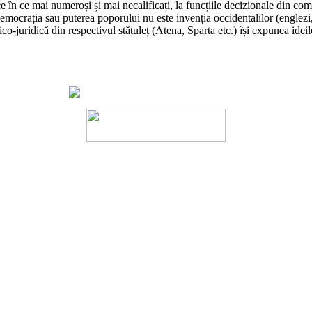
ce în ce mai numeroși și mai necalificați, la funcțiile decizionale din com
rația sau puterea poporului nu este invenția occidentalilor (englezi, fr
ico-juridică din respectivul stătuleț (Atena, Sparta etc.) își expunea ideil