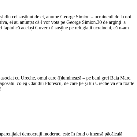
și din cel susținut de ei, anume George Simion – ucrainenii de la noi
 cuiva, ei au anunțat că-l vor vota pe George Simion.30 de arginți a
i faptul că același Guvern îi susține pe refugiații ucraineni, că n-am
 asociat cu Ureche, omul care (i)luminează – pe bani grei Baia Mare,
ăposatul coleg Claudiu Florescu, de care ție și lui Ureche vă era foarte
!
 aparențialei democrații moderne, este în fond o imensă păcăleală