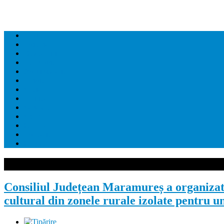
Home
Editorial
Dezvaluiri
Economie
Administratie
Juridic
Social
Politica
Sanatate
Sport
Cultura
Educatie
Contact
Consiliul Județean Maramureș a organizat
cultural din zonele rurale izolate pentru u