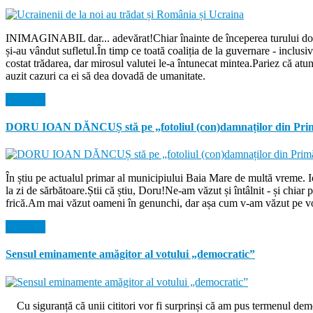
INIMAGINABIL dar... adevărat!Chiar înainte de începerea turului doi de
și-au vândut sufletul.În timp ce toată coaliția de la guvernare - inclu
costat trădarea, dar mirosul valutei le-a întunecat mintea.Pariez că atu
auzit cazuri ca ei să dea dovadă de umanitate.
Citeste...
DORU IOAN DĂNCUȘ stă pe „fotoliul (con)damnaților din Prim
În știu pe actualul primar al municipiului Baia Mare de multă vreme. 
la zi de sărbătoare.Știi că știu, Doru!Ne-am văzut și întâlnit - și chi
frică.Am mai văzut oameni în genunchi, dar așa cum v-am văzut pe voi
Citeste...
Sensul eminamente amăgitor al votului „democratic”
Cu siguranță că unii cititori vor fi surprinși că am pus termenul democ