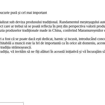
bucurie pură și cel mai important
ializat sub deviza produsului tradițional. Randamentul meșteșugului aute
t care ar trebui să se poată reflecta în preț din perspectiva valorii produs
nvazia produselor tradiționale made in China, conferind Maramureșenilor 
i a fost că se poate dacă ești dedicat, harnic și iscusit, introducând con
chitabilă a muncii este la fel de importantă ca în orice alt domeniu, aces
arte tradiția strămoșească.
 tradiția, vă invităm să ne fiți alături în această inițiativă și vă încuraj