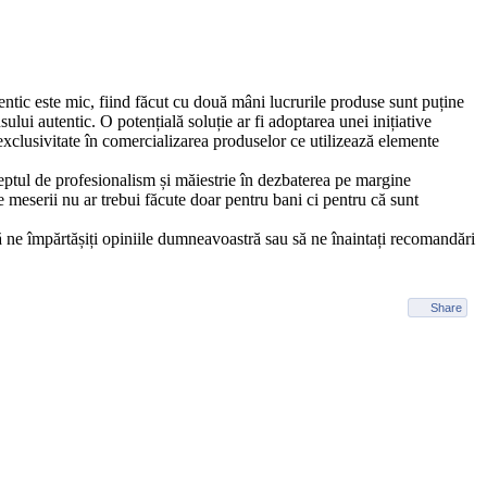
ntic este mic, fiind făcut cu două mâni lucrurile produse sunt puține
ului autentic. O potențială soluție ar fi adoptarea unei inițiative
exclusivitate în comercializarea produselor ce utilizează elemente
ceptul de profesionalism și măiestrie în dezbaterea pe margine
te meserii nu ar trebui făcute doar pentru bani ci pentru că sunt
ăm să ne împărtășiți opiniile dumneavoastră sau să ne înaintați recomandări
Share