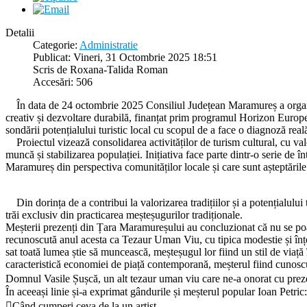
Detalii
Categorie:
Administratie
Publicat: Vineri, 31 Octombrie 2025 18:51
Scris de Roxana-Talida Roman
Accesări: 506
În data de 24 octombrie 2025 Consiliul Județean Maramureș a organiz
creativ și dezvoltare durabilă, finanțat prim programul Horizon Europe
sondării potențialului turistic local cu scopul de a face o diagnoză rea
Proiectul vizează consolidarea activităților de turism cultural, cu valo
muncă și stabilizarea populației. Inițiativa face parte dintr-o serie de 
Maramureș din perspectiva comunităților locale și care sunt așteptările 
Din dorința de a contribui la valorizarea tradițiilor și a potențialului t
trăi exclusiv din practicarea meșteșugurilor tradiționale.
Meșterii prezenți din Țara Maramureșului au concluzionat că nu se poa
recunoscută anul acesta ca Tezaur Uman Viu, cu tipica modestie și înțe
sat toată lumea știe să muncească, meșteșugul lor fiind un stil de viaț
caracteristică economiei de piață contemporană, meșterul fiind cunoscut 
Domnul Vasile Șușcă, un alt tezaur uman viu care ne-a onorat cu preze
În aceeași linie și-a exprimat gândurile și meșterul popular Ioan Petric:
Când cumperi ceva de la un artist,