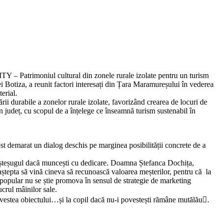
 – Patrimoniul cultural din zonele rurale izolate pentru un turism
 Botiza, a reunit factori interesați din Țara Maramureșului în vederea
material.
rii durabile a zonelor rurale izolate, favorizând crearea de locuri de
din județ, cu scopul de a înțelege ce înseamnă turism sustenabil în
 fost demarat un dialog deschis pe marginea posibilității concrete de a
 meșteșugul dacă muncești cu dedicare. Doamna Ștefanca Dochița,
aștepta să vină cineva să recunoască valoarea meșterilor, pentru că la
l popular nu se știe promova în sensul de strategie de marketing
ucrul mâinilor sale.
ovestea obiectului…și la copil dacă nu-i povestești rămâne mutălău.