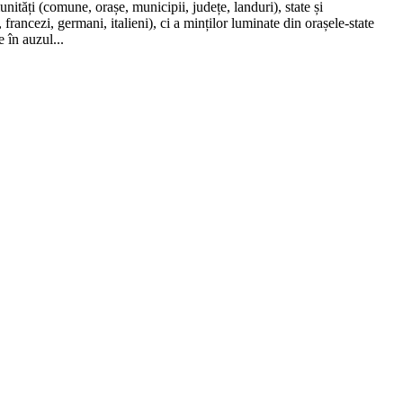
unități (comune, orașe, municipii, județe, landuri), state și
ancezi, germani, italieni), ci a minților luminate din orașele-state
e în auzul...