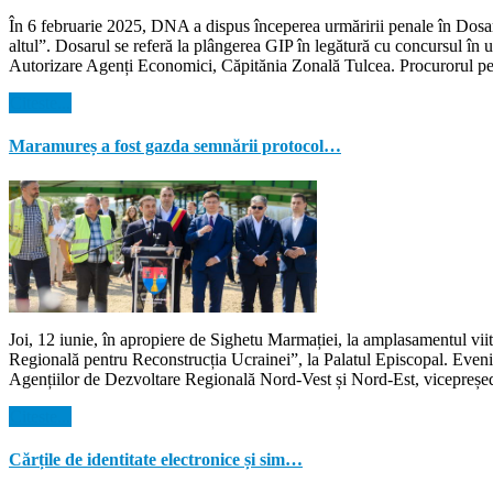
În 6 februarie 2025, DNA a dispus începerea urmăririi penale în Dosaru
altul”. Dosarul se referă la plângerea GIP în legătură cu concursul î
Autorizare Agenți Economici, Căpitănia Zonală Tulcea. Procurorul pens
Citeste...
Maramureș a fost gazda semnării protocol…
Joi, 12 iunie, în apropiere de Sighetu Marmației, la amplasamentul vi
Regională pentru Reconstrucția Ucrainei”, la Palatul Episcopal. Evenim
Agențiilor de Dezvoltare Regională Nord-Vest și Nord-Est, vicepreșed
Citeste...
Cărțile de identitate electronice și sim…