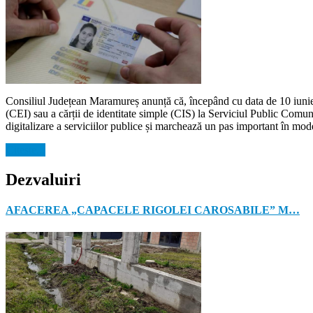
Consiliul Județean Maramureș anunță că, începând cu data de 10 iunie 2
(CEI) sau a cărții de identitate simple (CIS) la Serviciul Public Comu
digitalizare a serviciilor publice și marchează un pas important în mode
Citeste...
Dezvaluiri
AFACEREA „CAPACELE RIGOLEI CAROSABILE” M…