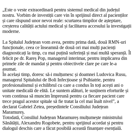
„Este o veste extraordinară pentru sistemul medical din județul
nostru. Vorbim de investiții care vin în sprijinul direct al pacienților
și care răspund unor nevoi reale: scurtarea timpilor de așteptare,
creșterea calității actului medical și facilitarea accesului la investigații
moderne.
La Spitalul Județean vom avea, pentru prima dată, două RMN-uri
funcționale, ceea ce înseamnă de două ori mai mulți pacienți
diagnosticați la timp, cu mai puțină suferință și mai multă speranță. Îl
felicit pe dr. Rareș Pop, managerul interimar, pentru implicarea din
primele zile de mandat și pentru obiectivele clare pe care le-a
asumat.
În același timp, doresc să-i mulțumesc și doamnei Ludovica Rusu,
managerul Spitalului de Boli Infecțioase și Psihiatrie, pentru
profesionalismul și echilibrul cu care a condus în toți acești ani o
unitate medicală de elită. Le suntem alături, le susținem eforturile și
vom continua să muncim împreună pentru ca fiecare pacient care
trece pragul acestor spitale să fie tratat la cel mai înalt nivel”, a
declarat Gabriel Zetea, președintele Consiliului Județean
Maramureș.
Totodată, Consiliul Județean Maramureș mulțumește ministrului
Sănătății, Alexandru Rogobete, pentru sprijinul acordat și pentru
dialogul deschis care a făcut posibilă această finanțare esențială.