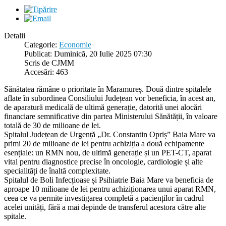
Detalii
Categorie:
Economie
Publicat: Duminică, 20 Iulie 2025 07:30
Scris de CJMM
Accesări: 463
Sănătatea rămâne o prioritate în Maramureș. Două dintre spitalele
aflate în subordinea Consiliului Județean vor beneficia, în acest an,
de aparatură medicală de ultimă generație, datorită unei alocări
financiare semnificative din partea Ministerului Sănătății, în valoare
totală de 30 de milioane de lei.
Spitalul Județean de Urgență „Dr. Constantin Opriș” Baia Mare va
primi 20 de milioane de lei pentru achiziția a două echipamente
esențiale: un RMN nou, de ultimă generație și un PET-CT, aparat
vital pentru diagnostice precise în oncologie, cardiologie și alte
specialități de înaltă complexitate.
Spitalul de Boli Infecțioase și Psihiatrie Baia Mare va beneficia de
aproape 10 milioane de lei pentru achiziționarea unui aparat RMN,
ceea ce va permite investigarea completă a pacienților în cadrul
acelei unități, fără a mai depinde de transferul acestora către alte
spitale.