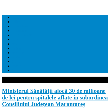
Home
Editorial
Dezvaluiri
Economie
Administratie
Juridic
Social
Politica
Sanatate
Sport
Cultura
Educatie
Contact
Ministerul Sănătății alocă 30 de milioane
de lei pentru spitalele aflate în subordinea
Consiliului Județean Maramureș