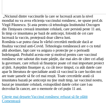
„Niciunul dintre vaccinurile la care se lucrează acum la nivel
mondial nu va avea eficiența vaccinului românesc, ne spune prof.dr.
Virgil Păunescu. Și asta pentru că tehnologia Institutului Oncogen
din Timișoara creează imunitate celulară, care persistă peste 11 ani,
în timp ce imunitatea pe bază de anticorpi, folosită de cei care
lucrează la vaccin, protejează doar câteva luni.
România s-ar putea clasa în vârful cercetării medicale dacă ar
finaliza vaccinul anti-Covid. Tehnologia românească are o cu totul
altă abordare, fapt care va asigura o protecție pe o perioadă
îndelungată. Probabil acesta este și motivul pentru care vaccinul
românesc este sabotat din toate părțile, dar mai ales de către cei aflați
la guvernare, care refuză să finanțeze poate cel mai important proiect
al țării. Așteptăm finanțare și, cu cât trece timpul, cu atât datele care
apar în literatura de specialitate arată că vaccinul la care lucrăm noi
are toate șansele să fie cel mai reușit. Toate cercetările arată că
imunitatea bazată pe anticorpi nu ține mult timp, iar vaccinul nostru,
bazat pe imunitate celulară, extrapolând datele celor care l-au
dezvoltat în cancer, are o memorie de cel puțin 11 ani.
Citește mai departe:Vaccinul românesc refuzat să fie plătit
Comentează