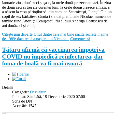
Ianuarie ziua două zeci şi şase, la orele douăsprezece amiazi. În ziua
de două zeci şi trei ale curentei luni, la orele douăsprezece amiazi, s-
a născut la casa părinţilor săi din comuna Scorniceşti, Judeţul Olt, un
copil de sex bărbătesc căruia i s-a dat prenumele Nicolae, numele de
familie fiind Andruţa Ceauşescu, fiu al dlui Andruţa Ceauşescu de
ani douăzeci şi cinci,
Citește mai departe:Unul dintre cele mai bine păzite secrete înainte
de 1989: data reală a naşterii lui Nicolae...
Comentează
Tătaru afirmă că vaccinarea împotriva
COVID nu împiedică reinfectarea, dar
foma de boală va fi mai ușoară
Detalii
Categorie:
Dezvaluiri
Publicat: Sâmbătă, 19 Decembrie 2020 07:00
Scris de DN
Accesări: 1547