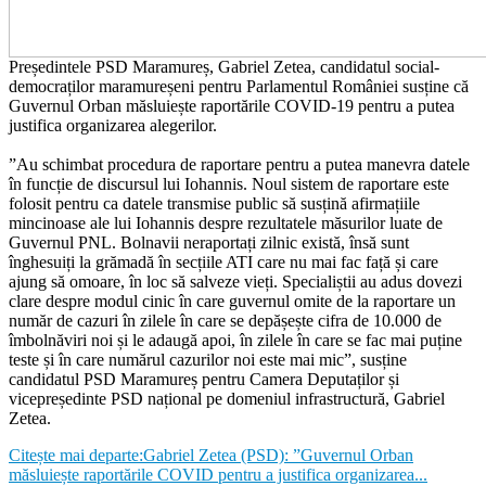
Președintele PSD Maramureș, Gabriel Zetea, candidatul social-
democraților maramureșeni pentru Parlamentul României susține că
Guvernul Orban măsluiește raportările COVID-19 pentru a putea
justifica organizarea alegerilor.
”Au schimbat procedura de raportare pentru a putea manevra datele
în funcție de discursul lui Iohannis. Noul sistem de raportare este
folosit pentru ca datele transmise public să susțină afirmațiile
mincinoase ale lui Iohannis despre rezultatele măsurilor luate de
Guvernul PNL. Bolnavii neraportați zilnic există, însă sunt
înghesuiți la grămadă în secțiile ATI care nu mai fac față și care
ajung să omoare, în loc să salveze vieți. Specialiștii au adus dovezi
clare despre modul cinic în care guvernul omite de la raportare un
număr de cazuri în zilele în care se depășește cifra de 10.000 de
îmbolnăviri noi și le adaugă apoi, în zilele în care se fac mai puține
teste și în care numărul cazurilor noi este mai mic”, susține
candidatul PSD Maramureș pentru Camera Deputaților și
vicepreședinte PSD național pe domeniul infrastructură, Gabriel
Zetea.
Citește mai departe:Gabriel Zetea (PSD): ”Guvernul Orban
măsluiește raportările COVID pentru a justifica organizarea...