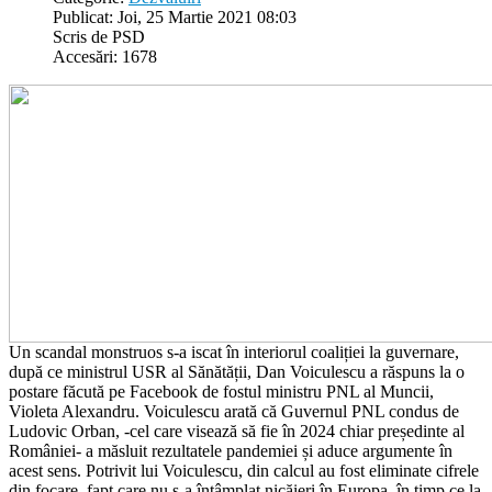
Publicat: Joi, 25 Martie 2021 08:03
Scris de PSD
Accesări: 1678
Un scandal monstruos s-a iscat în interiorul coaliției la guvernare,
după ce ministrul USR al Sănătății, Dan Voiculescu a răspuns la o
postare făcută pe Facebook de fostul ministru PNL al Muncii,
Violeta Alexandru. Voiculescu arată că Guvernul PNL condus de
Ludovic Orban, -cel care visează să fie în 2024 chiar președinte al
României- a măsluit rezultatele pandemiei și aduce argumente în
acest sens. Potrivit lui Voiculescu, din calcul au fost eliminate cifrele
din focare, fapt care nu s-a întâmplat nicăieri în Europa, în timp ce la