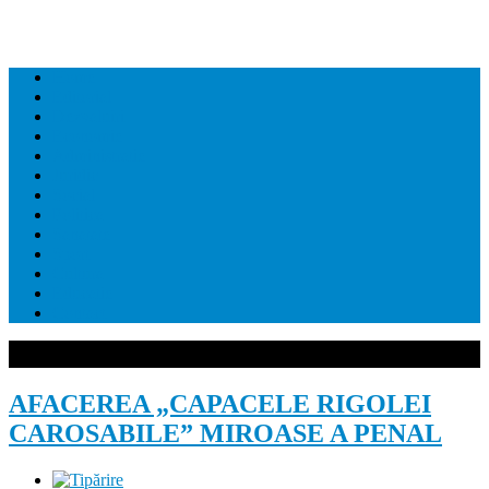
Home
Editorial
Dezvaluiri
Economie
Administratie
Juridic
Social
Politica
Sanatate
Sport
Cultura
Educatie
Contact
AFACEREA „CAPACELE RIGOLEI
CAROSABILE” MIROASE A PENAL