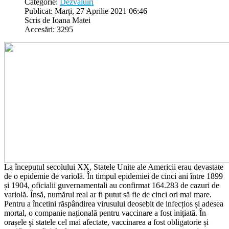
Categorie:
Dezvaluiri
Publicat: Marți, 27 Aprilie 2021 06:46
Scris de Ioana Matei
Accesări: 3295
La începutul secolului XX, Statele Unite ale Americii erau devastate
de o epidemie de variolă. În timpul epidemiei de cinci ani între 1899
și 1904, oficialii guvernamentali au confirmat 164.283 de cazuri de
variolă. Însă, numărul real ar fi putut să fie de cinci ori mai mare.
Pentru a încetini răspândirea virusului deosebit de infecțios și adesea
mortal, o companie națională pentru vaccinare a fost inițiată. În
orașele și statele cel mai afectate, vaccinarea a fost obligatorie și