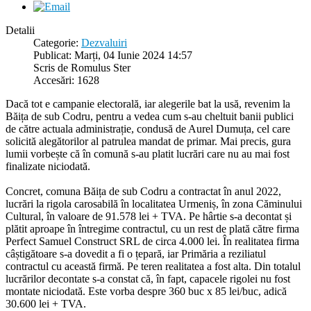
Detalii
Categorie:
Dezvaluiri
Publicat: Marți, 04 Iunie 2024 14:57
Scris de Romulus Ster
Accesări: 1628
Dacă tot e campanie electorală, iar alegerile bat la usă, revenim la
Băița de sub Codru, pentru a vedea cum s-au cheltuit banii publici
de către actuala administrație, condusă de Aurel Dumuța, cel care
solicită alegătorilor al patrulea mandat de primar. Mai precis, gura
lumii vorbește că în comună s-au platit lucrări care nu au mai fost
finalizate niciodată.
Concret, comuna Băița de sub Codru a contractat în anul 2022,
lucrări la rigola carosabilă în localitatea Urmeniș, în zona Căminului
Cultural, în valoare de 91.578 lei + TVA. Pe hârtie s-a decontat și
plătit aproape în întregime contractul, cu un rest de plată către firma
Perfect Samuel Construct SRL de circa 4.000 lei. În realitatea firma
câștigătoare s-a dovedit a fi o țepară, iar Primăria a reziliatul
contractul cu această firmă. Pe teren realitatea a fost alta. Din totalul
lucrărilor decontate s-a constat că, în fapt, capacele rigolei nu fost
montate niciodată. Este vorba despre 360 buc x 85 lei/buc, adică
30.600 lei + TVA.