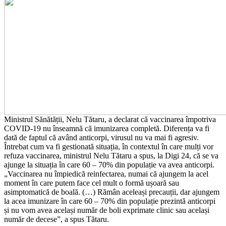
Ministrul Sănătății, Nelu Tătaru, a declarat că vaccinarea împotriva
COVID-19 nu înseamnă că imunizarea completă. Diferența va fi
dată de faptul că având anticorpi, virusul nu va mai fi agresiv.
Întrebat cum va fi gestionată situația, în contextul în care mulți vor
refuza vaccinarea, ministrul Nelu Tătaru a spus, la Digi 24, că se va
ajunge la situația în care 60 – 70% din populație va avea anticorpi.
„Vaccinarea nu împiedică reinfectarea, numai că ajungem la acel
moment în care putem face cel mult o formă ușoară sau
asimptomatică de boală. (…) Rămân aceleași precauții, dar ajungem
la acea imunizare în care 60 – 70% din populație prezintă anticorpi
și nu vom avea același număr de boli exprimate clinic sau același
număr de decese”, a spus Tătaru.