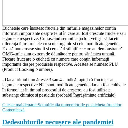
Etichetele care însoțesc fructele din rafturile magazinelor conțin
informații importante despre felul în care au fost crescute fructele sau
legumele respective. Cunoscând semnificația lor, veti ști să faceti
diferența între fructele crescute organic și cele modificate genetic.
Există numeroase studii și cercetări științifice care au demonstrat că
OMG-urile sunt extrem de dăunătoare pentru sănătatea umană.
Fiecare fruct are o etichetă cu numere care conțin informații
importante despre produsele respective. Acestea se numesc PLU
(Product Looking Number).
- Daca primul număr este 3 sau 4 - indică faptul că fructele sau
legumele respective NU sunt modificate genetic, dar au fost cultivate
în ferme, iar în timpul procesului de creștere, au fost utilizate
substanțe chimice și pesticide (probabil îngrășăminte artificiale).
Citește mai departe:Semnificația numerelor de pe eticheta fructelor
Comentează
Dedesubturile necușere ale pandemiei