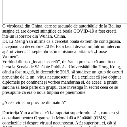
O viroloagă din China, care se ascunde de autoritățile de la Beijing,
susține că are dovezi științifice că boala COVID-19 a fost creată
într-un laborator din Wuhan, China.
Dr. Li-Meng Yan afirmă că a cercetat boala extrem de contagioasă,
începând cu decembrie 2019. Ea a făcut dezvăluiri într-un interviu
apărut vineri, 11 septembrie, în emisiunea britanică „Loose
Women”.
Vorbind dintr-o „locație secretă”, dr. Yan a precizat că anul trecut
lucra la Școala de Sănătate Publică a Universității din Hong Kong,
când a fost rugată, în decembrie 2019, să studieze un grup de cazuri
provenite de la un „virus necunoscut”. Ea a explicat că și-a obținut
diplomele pe continent și vorbea mandarina și, de aceea, a primit
sarcina să facă parte din grupul care investiga în secret ceea ce se
presupune că era o nouă tulpină de pneumonie.
„Acest virus nu provine din natură”
Doctorița Yan a afirmat că i-a raportat superiorului său, care era și
consultant pentru Organizația Mondială a Sănătății (OMS),
concluziile ei despre virusul necunoscut. Atât superiorii ei, cât și