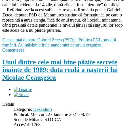
calculul incidenței la 14 zile, două zile au fost ”pierdute” de oficiali.
Referindu-se la acest subiect care a pus România pe jar, Gabriel
Zetea, deputat PSD de Maramureș susține că formațiunea pe care o
reprezintă a atras atenția, încă de anul trecut, că liberalii mint atunci
când prezintă datele pandemiei la nivelul țării și că singurul lor scop
este acela de a nu pierde puterea.
Citește mai departe:Gabriel Zetea (PSD): ”Politica PNL omoară
românii. Au măsluit cifrele pandemiei pentru a organiza...
Comentează
Unul dintre cele mai bine păzite secrete
înainte de 1989: data reală a naşterii lui
Nicolae Ceauşescu
Detalii
Categorie:
Dezvaluiri
Publicat: Miercuri, 27 Ianuarie 2021 08:19
Scris de Mihaela STOICA
Accesări: 1768