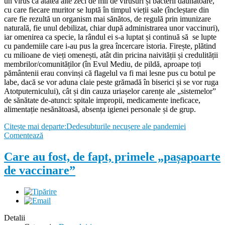
un virus ca atâtea alte zeci de mii de virusuri și bacterii dăunătoare,
cu care fiecare muritor se luptă în timpul vieții sale (încleștare din
care fie rezultă un organism mai sănătos, de regulă prin imunizare
naturală, fie unul debilizat, chiar după administrarea unor vaccinuri),
iar omenirea ca specie, la rândul ei s-a luptat și continuă să se lupte
cu pandemiile care i-au pus la grea încercare istoria. Firește, plătind
cu milioane de vieți omenești, atât din pricina naivității și credulității
membrilor/comunităților (în Evul Mediu, de pildă, aproape toți
pământenii erau convinși că flagelul va fi mai lesne pus cu botul pe
labe, dacă se vor aduna claie peste grămadă în biserici și se vor ruga
Atotputernicului), cât și din cauza uriașelor carențe ale „sistemelor”
de sănătate de-atunci: spitale impropii, medicamente ineficace,
alimentație nesănătoasă, absența igienei personale și de grup.
Citește mai departe:Dedesubturile necușere ale pandemiei
Comentează
Care au fost, de fapt, primele „pașapoarte
de vaccinare”
Detalii