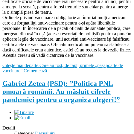
certificate oficiale de vaccinare erau necesare pentru a munci, pentru
a merge la școală, pentru a folosi trenurile sau chiar pentru a merge
la o simplă piesă de teatru.
Ordinele privind vaccinarea obligatorie au înfuriat mulți americani
care au format ligi anti-vaccinare pentru a-și apăra libertățile
personale. În încercarea de a păcăli oficialii de sănătate publică, care
mergeau din ușă în ușă (adesea escortați de polițiști) pentru a pune în
aplicare legile de vaccinare, unii activiști anti-vaccinare își falsificau
certificatele de vaccinare. Oficialii medicali nu puteau să stabilească
dacă certificatele erau autentice, astfel că au recurs la dovezile fizice.
Aceștia cereau să vadă cicatricea de la vaccinare.
Citește mai departe:Care au fost, de fapt, primele „pașapoarte de
vaccinare”
Comentează
Gabriel Zetea (PSD): ”Politica PNL
omoară românii. Au măsluit cifrele
pandemiei pentru a organiza alegeri!”
Detalii
Categorie:
Dezvaluiri