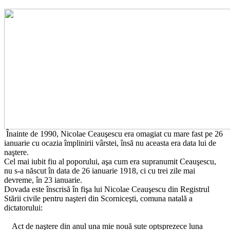
Înainte de 1990, Nicolae Ceauşescu era omagiat cu mare fast pe 26
ianuarie cu ocazia împlinirii vârstei, însă nu aceasta era data lui de
naştere.
Cel mai iubit fiu al poporului, aşa cum era supranumit Ceauşescu,
nu s-a născut în data de 26 ianuarie 1918, ci cu trei zile mai
devreme, în 23 ianuarie.
Dovada este înscrisă în fişa lui Nicolae Ceauşescu din Registrul
Stării civile pentru naşteri din Scorniceşti, comuna natală a
dictatorului:
Act de naştere din anul una mie nouă sute optsprezece luna