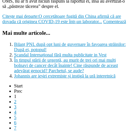
OMS, nu ar fi avut niciun răspuns la raportul ei, însă au avertizat-o
să „păstreze tăcerea” despre el.
Citește mai departe:O cercetătoare fugită din China afirmă că are
dovada că originea COVID-19 este într-un laborator...
Comentează
Mai multe articole...
Bilanț PNL după opt luni de guvernare în favoarea străinilor:
După ei, potopul!
Scandal Internațional fără multa publicitate in Vest
În timpul stării de urgență, au murit de trei ori mai mulți
bolnavi de cancer decât înainte! Cine răspunde de aceast
adevărat genocid? Parchetul, se aude?
Johannis are ieșiri extremiste și instigă la ură interetnică
Start
Prec
1
2
3
4
5
6
7