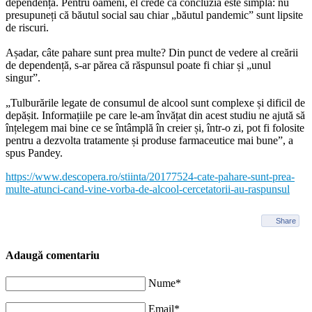
dependența. Pentru oameni, el crede că concluzia este simplă: nu
presupuneți că băutul social sau chiar „băutul pandemic” sunt lipsite
de riscuri.
Așadar, câte pahare sunt prea multe? Din punct de vedere al creării
de dependență, s-ar părea că răspunsul poate fi chiar și „unul
singur”.
„Tulburările legate de consumul de alcool sunt complexe și dificil de
depășit. Informațiile pe care le-am învățat din acest studiu ne ajută să
înțelegem mai bine ce se întâmplă în creier și, într-o zi, pot fi folosite
pentru a dezvolta tratamente și produse farmaceutice mai bune”, a
spus Pandey.
https://www.descopera.ro/stiinta/20177524-cate-pahare-sunt-prea-
multe-atunci-cand-vine-vorba-de-alcool-cercetatorii-au-raspunsul
Share
Adaugă comentariu
Nume*
Email*