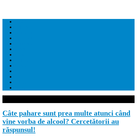
Home
Editorial
Dezvaluiri
Economie
Administratie
Juridic
Social
Politica
Sanatate
Sport
Cultura
Educatie
Contact
Câte pahare sunt prea multe atunci când
vine vorba de alcool? Cercetătorii au
răspunsul!