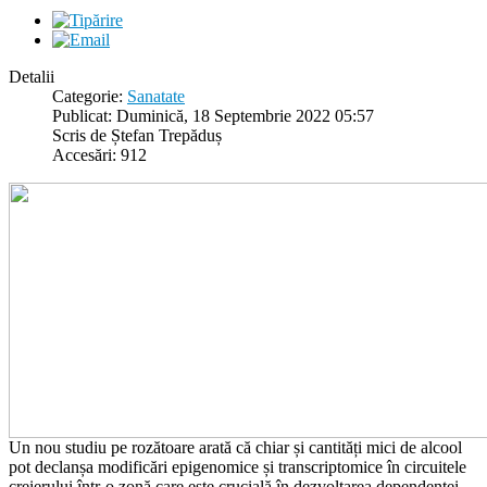
Detalii
Categorie:
Sanatate
Publicat: Duminică, 18 Septembrie 2022 05:57
Scris de Ștefan Trepăduș
Accesări: 912
Un nou studiu pe rozătoare arată că chiar și cantități mici de alcool
pot declanșa modificări epigenomice și transcriptomice în circuitele
creierului într-o zonă care este crucială în dezvoltarea dependenței.