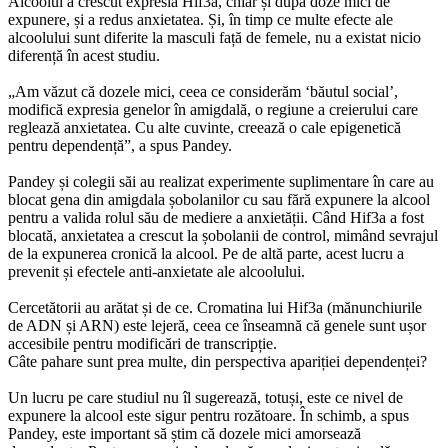
Alcoolul a crescut expresia Hif3a, chiar și după doze mici de
expunere, și a redus anxietatea. Și, în timp ce multe efecte ale
alcoolului sunt diferite la masculi față de femele, nu a existat nicio
diferență în acest studiu.
„Am văzut că dozele mici, ceea ce considerăm ‘băutul social’,
modifică expresia genelor în amigdală, o regiune a creierului care
reglează anxietatea. Cu alte cuvinte, creează o cale epigenetică
pentru dependență”, a spus Pandey.
Pandey și colegii săi au realizat experimente suplimentare în care au
blocat gena din amigdala șobolanilor cu sau fără expunere la alcool
pentru a valida rolul său de mediere a anxietății. Când Hif3a a fost
blocată, anxietatea a crescut la șobolanii de control, mimând sevrajul
de la expunerea cronică la alcool. Pe de altă parte, acest lucru a
prevenit și efectele anti-anxietate ale alcoolului.
Cercetătorii au arătat și de ce. Cromatina lui Hif3a (mănunchiurile
de ADN și ARN) este lejeră, ceea ce înseamnă că genele sunt ușor
accesibile pentru modificări de transcripție.
Câte pahare sunt prea multe, din perspectiva apariției dependenței?
Un lucru pe care studiul nu îl sugerează, totuși, este ce nivel de
expunere la alcool este sigur pentru rozătoare. În schimb, a spus
Pandey, este important să știm că dozele mici amorsează