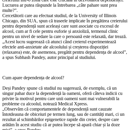
Lucrarea ar putea răspunde la întrebarea „câte pahare sunt prea
multe?”.
Cercetătorii care au efectuat studiul, de la University of Illinois
Chicago, din SUA, spun că traseele implicate în pregătirea creierului
pentru dependență sunt aceleași care sunt asociate cu excesul de
alcool, cum ar fi cele pentru euforie și anxioliză, termenul clinic
pentru un nivel de sedare la care o persoană este relaxată, dar trează.
„Acest lucru sugerează că atunci când creierul experimentează
efectele anti-anxietate ale alcoolului și creșterea dispoziției
(relaxarea) este, de asemenea, pregătit pentru dependența de alcool”,
a spus Subhash Pandey, autor principal al studiului.
Cum apare dependența de alcool?
Deși Pandey spune că studiul nu sugerează, de exemplu, că un
singur pahar duce la dependență la oameni, oferă câteva indicii cu
privire la motivul pentru care unii oameni sunt mai vulnerabili la
probleme cu alcoolul, notează Medical Xpress.
„Observăm că comportamentele de dependență sunt cauzate
întotdeauna de obiceiuri pe termen lung, sau de cantități mari, ci un
rezultat al schimbărilor epigenetice rapide din creier, despre care
arătăm în acest studiu că ar putea începe să apară chiar și la doze
mici”, a spus Pandey.