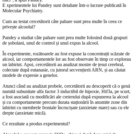
E xperimentele lui Pandey sunt detaliate într-o lucrare publicată în
Molecular Psychiatry.
Cum au testat cercetătorii câte pahare sunt prea multe în ceea ce
privește alcoolul?
Pandey a studiat câte pahare sunt prea multe folosind două grupuri
de șobolani, unul de control și unul expus la alcool.
În experimente, rozătoarele au fost expuse la concentrații scăzute de
alcool, iar comportamentele lor au fost observate în timp ce explorau
un labirint. Apoi, cercetătorii au analizat mostre de țesut cerebral,
colectate după eutanasie, cu jutorul secvențierii ARN, și au căutat
modele de expresie a genelor.
Atunci când au analizat probele, cercetătorii au descoperit că o genă
numită subunitate alfa factor 3 inductibil de hipoxie, Hif3a, pe scurt,
a fost asociată cu modificări ale creierului după expunerea la alcool
și cu comportamente precum durata staționării în anumite zone din
labirint cu membrele frontale încrucișate (anxietate mare) sau cu ele
drepte (anxietate mică).
Ce rezultate a produs experimentul?