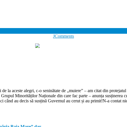
JComments
 la aceste alegri, c-o seninătate de „muiere” – am citat din protejatul 
siv Grupul Minorităților Naționale din care fac parte – anunța susținerea
nci când au decis să susțină Guvernul au cerut și au primit!N-a contat nic
ăria Baia Mare” dar...…