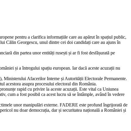
ropene pentru a clarifica informațiile care au apărut în spațiul public,
 lui Călin Georgescu, unul dintre cei doi candidați care au ajuns în
iară din partea unor entități rusești și ar fi fost desfășurată pe
omâniei și a întregului spațiu european. Iar dacă aceste acuzații nu
), Ministerului Afacerilor Interne și Autorității Electorale Permanente.
actul acestora asupra procesului electoral din România.
nunțe rapid cu privire la aceste acuzații. Este vital ca Uniunea
tiv, cum a fost posibil ca acest lucru să se întâmple, având în vedere
e victimele unor manipulări externe. FADERE este profund îngrijorată de
pericol nu doar democrația, dar și securitatea națională a României și