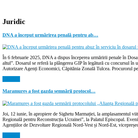
Juridic
DNA a început urmărirea penală pentru ab…
În 6 februarie 2025, DNA a dispus începerea urmăririi penale în Dosaru
altul”. Dosarul se referă la plângerea GIP în legătură cu concursul î
Autorizare Agenți Economici, Căpitănia Zonală Tulcea. Procurorul pens
Citeste...
Maramureș a fost gazda semnării protocol…
Joi, 12 iunie, în apropiere de Sighetu Marmației, la amplasamentul vi
Regională pentru Reconstrucția Ucrainei”, la Palatul Episcopal. Evenim
Agențiilor de Dezvoltare Regională Nord-Vest și Nord-Est, vicepreșed
Citeste...