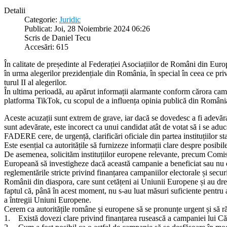
Detalii
Categorie:
Juridic
Publicat: Joi, 28 Noiembrie 2024 06:26
Scris de Daniel Tecu
Accesări: 615
În calitate de președinte al Federației Asociațiilor de Români din Europ
în urma alegerilor prezidențiale din România, în special în ceea ce priv
turul II al alegerilor.
În ultima perioadă, au apărut informații alarmante conform cărora campan
platforma TikTok, cu scopul de a influența opinia publică din Român
Aceste acuzații sunt extrem de grave, iar dacă se dovedesc a fi adevărat
sunt adevărate, este incorect ca unui candidat atât de votat să i se adu
FADERE cere, de urgență, clarificări oficiale din partea instituțiilor s
Este esențial ca autoritățile să furnizeze informații clare despre posi
De asemenea, solicităm instituțiilor europene relevante, precum Comis
Europeană să investigheze dacă această campanie a beneficiat sau nu de 
reglementările stricte privind finanțarea campaniilor electorale și securi
Românii din diaspora, care sunt cetățeni ai Uniunii Europene și au dre
faptul că, până în acest moment, nu s-au luat măsuri suficiente pentru 
a întregii Uniuni Europene.
Cerem ca autoritățile române și europene să se pronunțe urgent și să ră
1. Există dovezi clare privind finanțarea rusească a campaniei lui C