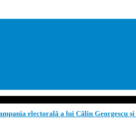
mpania electorală a lui Călin Georgescu și p