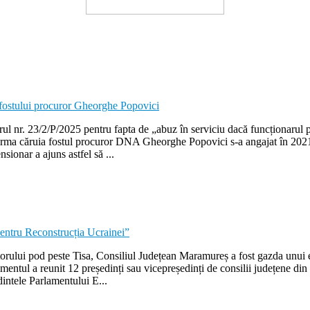
l nr. 23/2/P/2025 pentru fapta de „abuz în serviciu dacă funcționarul p
n urma căruia fostul procuror DNA Gheorghe Popovici s-a angajat în 2021
ionar a ajuns astfel să ...
itorului pod peste Tisa, Consiliul Județean Maramureș a fost gazda unui 
entul a reunit 12 președinți sau vicepreședinți de consilii județene din
intele Parlamentului E...