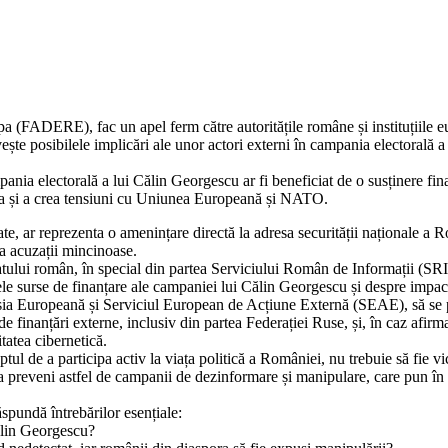
a (FADERE), fac un apel ferm către autoritățile române și instituțiile eu
ește posibilele implicări ale unor actori externi în campania electorală a
ia electorală a lui Călin Georgescu ar fi beneficiat de o susținere financ
ia și a crea tensiuni cu Uniunea Europeană și NATO.
e, ar reprezenta o amenințare directă la adresa securității naționale a R
ca acuzații mincinoase.
tatului român, în special din partea Serviciului Român de Informații (SRI
bilele surse de finanțare ale campaniei lui Călin Georgescu și despre imp
ia Europeană și Serviciul European de Acțiune Externă (SEAE), să se pro
finanțări externe, inclusiv din partea Federației Ruse, și, în caz afirma
tatea cibernetică.
ptul de a participa activ la viața politică a României, nu trebuie să fi
a preveni astfel de campanii de dezinformare și manipulare, care pun în 
spundă întrebărilor esențiale:
ălin Georgescu?