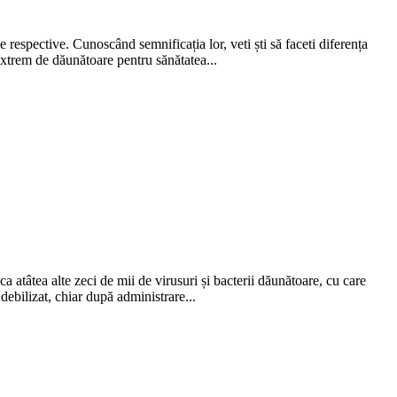
e respective. Cunoscând semnificația lor, veti ști să faceti diferența
 extrem de dăunătoare pentru sănătatea...
a atâtea alte zeci de mii de virusuri și bacterii dăunătoare, cu care
 debilizat, chiar după administrare...