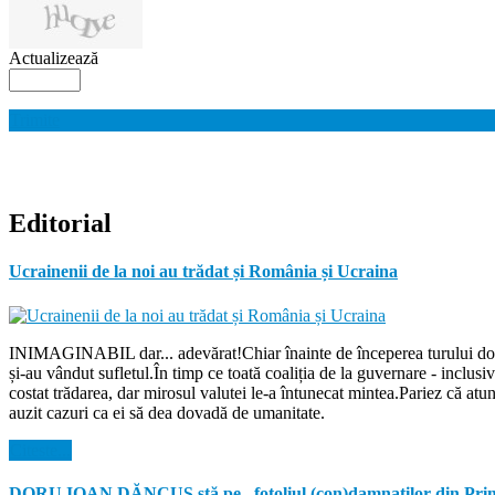
Actualizează
Trimite
Editorial
Ucrainenii de la noi au trădat și România și Ucraina
INIMAGINABIL dar... adevărat!Chiar înainte de începerea turului doi de
și-au vândut sufletul.În timp ce toată coaliția de la guvernare - inclu
costat trădarea, dar mirosul valutei le-a întunecat mintea.Pariez că atu
auzit cazuri ca ei să dea dovadă de umanitate.
Citeste...
DORU IOAN DĂNCUȘ stă pe „fotoliul (con)damnaților din Prim