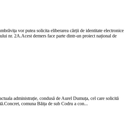
ăvița vor putea solicita eliberarea cărții de identitate electronice
ului nr. 2A.Acest demers face parte dintr-un proiect național de
 actuala administrație, condusă de Aurel Dumuța, cel care solicită
odată.Concret, comuna Băița de sub Codru a con...