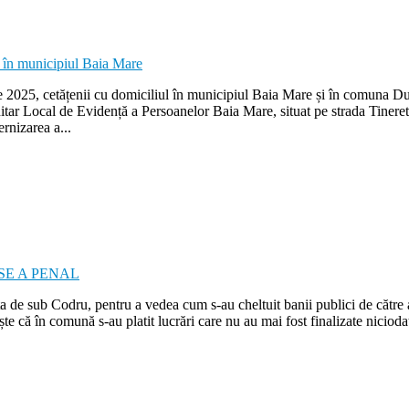
025, cetățenii cu domiciliul în municipiul Baia Mare și în comuna Dumbr
nitar Local de Evidență a Persoanelor Baia Mare, situat pe strada Tineret
rnizarea a...
ița de sub Codru, pentru a vedea cum s-au cheltuit banii publici de către
ște că în comună s-au platit lucrări care nu au mai fost finalizate nici