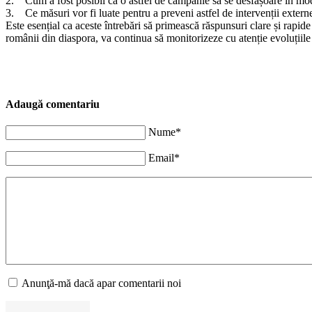
2. Cum a fost posibil ca o astfel de campanie să se desfășoare în mod 
3. Ce măsuri vor fi luate pentru a preveni astfel de intervenții externe
Este esențial ca aceste întrebări să primească răspunsuri clare și rap
românii din diaspora, va continua să monitorizeze cu atenție evoluțiile ș
Adaugă comentariu
Nume*
Email*
Anunţă-mă dacă apar comentarii noi