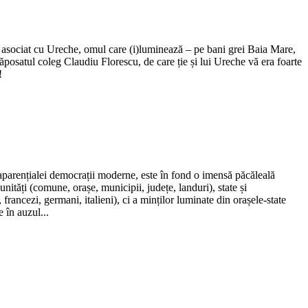
 asociat cu Ureche, omul care (i)luminează – pe bani grei Baia Mare,
ăposatul coleg Claudiu Florescu, de care ție și lui Ureche vă era foarte
!
 aparențialei democrații moderne, este în fond o imensă păcăleală
unități (comune, orașe, municipii, județe, landuri), state și
ancezi, germani, italieni), ci a minților luminate din orașele-state
e în auzul...