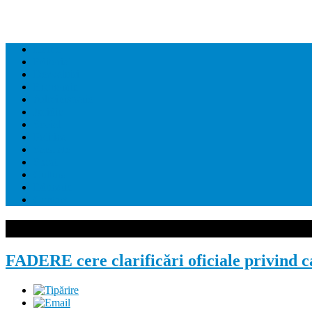
Home
Editorial
Dezvaluiri
Economie
Administratie
Juridic
Social
Politica
Sanatate
Sport
Cultura
Educatie
Contact
FADERE cere clarificări oficiale privind ca