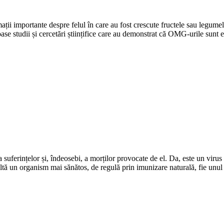
ații importante despre felul în care au fost crescute fructele sau legumel
oase studii și cercetări științifice care au demonstrat că OMG-urile sunt
uferințelor și, îndeosebi, a morților provocate de el. Da, este un virus c
ezultă un organism mai sănătos, de regulă prin imunizare naturală, fie unul