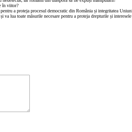
nedetectat, iar românii din diaspora să fie expuși manipulării?
 în viitor?
ide pentru a proteja procesul democratic din România și integritatea Uni
i va lua toate măsurile necesare pentru a proteja drepturile și interesele