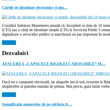
Cărțile de identitate electronice și sim…
Consiliul Județean Maramureș anunță că, începând cu data de 10 iunie 2
(CEI) sau a cărții de identitate simple (CIS) la Serviciul Public Comu
digitalizare a serviciilor publice și marchează un pas important în mode
Citeste...
Dezvaluiri
AFACEREA „CAPACELE RIGOLEI CAROSABILE” M…
Dacă tot e campanie electorală, iar alegerile bat la usă, revenim la Bă
alegătorilor al patrulea mandat de primar. Mai precis, gura lumii vorbe
Citeste...
Semnificația numerelor de pe eticheta fr…