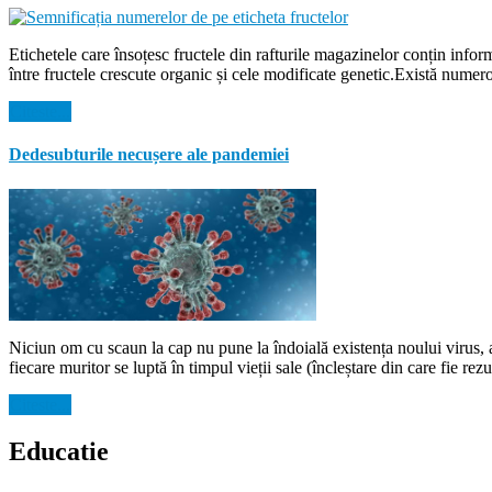
Etichetele care însoțesc fructele din rafturile magazinelor conțin inform
între fructele crescute organic și cele modificate genetic.Există numer
Citeste...
Dedesubturile necușere ale pandemiei
Niciun om cu scaun la cap nu pune la îndoială existența noului virus, a s
fiecare muritor se luptă în timpul vieții sale (încleștare din care fie r
Citeste...
Educatie