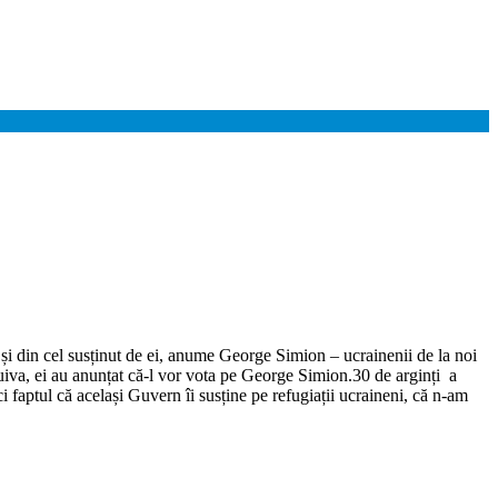
și din cel susținut de ei, anume George Simion – ucrainenii de la noi
 cuiva, ei au anunțat că-l vor vota pe George Simion.30 de arginți a
i faptul că același Guvern îi susține pe refugiații ucraineni, că n-am