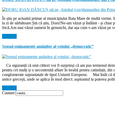
În știu pe actualul primar al municipiului Baia Mare de multă vreme. 
la zi de sărbătoare.Știi că știu, Doru!Ne-am văzut și întâlnit - și chi
frică.Am mai văzut oameni în genunchi, dar așa cum v-am văzut pe voi
Citeste...
Sensul eminamente amăgitor al votului „democratic”
Cu siguranță că unii cititori vor fi surprinși că am pus termenul democ
pentru cei mulți și o necontenită aflare în treabă pentru catindații, din 
conglomerate suprastatale de tipul Uniunii Europene. Mai întâi că democ
antice grecești, unde se aplica în mod direct: aspirantul la puterea polit
Citeste...
Cautare: