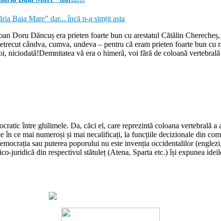
Ioan Doru Dăncuș era prieten foarte bun cu arestatul Cătălin Cherecheș,
ar petrecut cândva, cumva, undeva – pentru că eram prieten foarte bun cu r
, niciodată!Demnitatea vă era o himeră, voi fără de coloană vertebrală
ratic între ghilimele. Da, căci el, care reprezintă coloana vertebrală a
ce în ce mai numeroși și mai necalificați, la funcțiile decizionale din com
rația sau puterea poporului nu este invenția occidentalilor (englezi, fr
ico-juridică din respectivul stătuleț (Atena, Sparta etc.) își expunea ideil