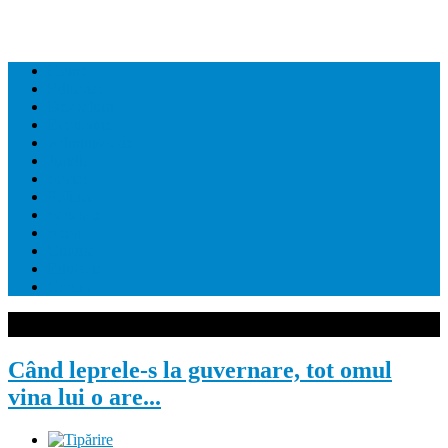
Home
Editorial
Dezvaluiri
Economie
Administratie
Juridic
Social
Politica
Sanatate
Sport
Cultura
Educatie
Contact
Când leprele-s la guvernare, tot omul
vina lui o are...