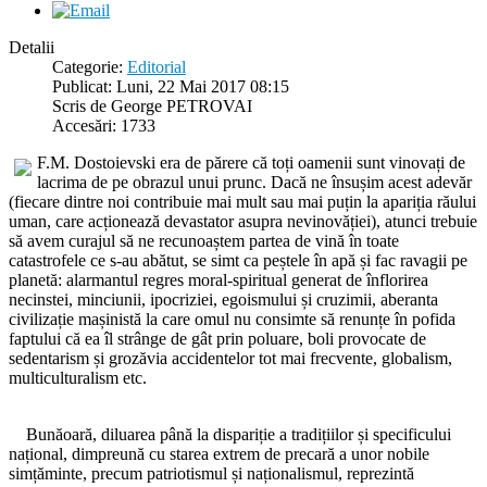
Detalii
Categorie:
Editorial
Publicat: Luni, 22 Mai 2017 08:15
Scris de George PETROVAI
Accesări: 1733
F.M. Dostoievski era de părere că toți oamenii sunt vinovați de
lacrima de pe obrazul unui prunc. Dacă ne însușim acest adevăr
(fiecare dintre noi contribuie mai mult sau mai puțin la apariția răului
uman, care acționează devastator asupra nevinovăției), atunci trebuie
să avem curajul să ne recunoaștem partea de vină în toate
catastrofele ce s-au abătut, se simt ca peștele în apă și fac ravagii pe
planetă: alarmantul regres moral-spiritual generat de înflorirea
necinstei, minciunii, ipocriziei, egoismului și cruzimii, aberanta
civilizație mașinistă la care omul nu consimte să renunțe în pofida
faptului că ea îl strânge de gât prin poluare, boli provocate de
sedentarism și grozăvia accidentelor tot mai frecvente, globalism,
multiculturalism etc.
Bunăoară, diluarea până la dispariție a tradițiilor și specificului
național, dimpreună cu starea extrem de precară a unor nobile
simțăminte, precum patriotismul și naționalismul, reprezintă