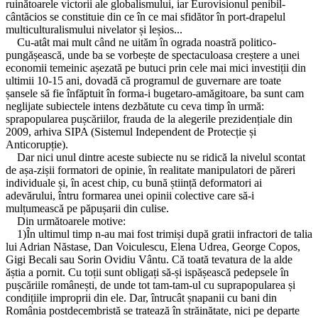
ruinătoarele victorii ale globalismului, iar Eurovisionul penibil-
cântăcios se constituie din ce în ce mai sfidător în port-drapelul
multiculturalismului nivelator și leșios...
Cu-atât mai mult când ne uităm în ograda noastră politico-
pungășească, unde ba se vorbește de spectaculoasa creștere a unei
economii temeinic așezată pe butuci prin cele mai mici investiții din
ultimii 10-15 ani, dovadă că programul de guvernare are toate
șansele să fie înfăptuit în forma-i bugetaro-amăgitoare, ba sunt cam
neglijate subiectele intens dezbătute cu ceva timp în urmă:
sprapopularea pușcăriilor, frauda de la alegerile prezidențiale din
2009, arhiva SIPA (Sistemul Independent de Protecție și
Anticorupție).
Dar nici unul dintre aceste subiecte nu se ridică la nivelul scontat
de așa-zișii formatori de opinie, în realitate manipulatori de păreri
individuale și, în acest chip, cu bună știință deformatori ai
adevărului, întru formarea unei opinii colective care să-i
mulțumească pe păpușarii din culise.
Din următoarele motive:
1)În ultimul timp n-au mai fost trimiși după gratii infractori de talia
lui Adrian Năstase, Dan Voiculescu, Elena Udrea, George Copos,
Gigi Becali sau Sorin Ovidiu Vântu. Că toată tevatura de la alde
ăștia a pornit. Cu toții sunt obligați să-și ispășească pedepsele în
pușcăriile românești, de unde tot tam-tam-ul cu suprapopularea și
condițiile improprii din ele. Dar, întrucât șnapanii cu bani din
România postdecembristă se tratează în străinătate, nici pe departe