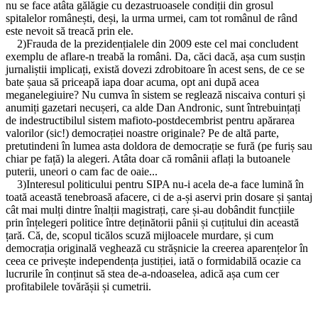
nu se face atâta gălăgie cu dezastruoasele condiții din grosul
spitalelor românești, deși, la urma urmei, cam tot românul de rând
este nevoit să treacă prin ele.
2)Frauda de la prezidențialele din 2009 este cel mai concludent
exemplu de aflare-n treabă la români. Da, căci dacă, așa cum susțin
jurnaliștii implicați, există dovezi zdrobitoare în acest sens, de ce se
bate șaua să priceapă iapa doar acuma, opt ani după acea
meganelegiuire? Nu cumva în sistem se reglează niscaiva conturi și
anumiți gazetari necușeri, ca alde Dan Andronic, sunt întrebuințați
de indestructibilul sistem mafioto-postdecembrist pentru apărarea
valorilor (sic!) democrației noastre originale? Pe de altă parte,
pretutindeni în lumea asta doldora de democrație se fură (pe furiș sau
chiar pe față) la alegeri. Atâta doar că românii aflați la butoanele
puterii, uneori o cam fac de oaie...
3)Interesul politicului pentru SIPA nu-i acela de-a face lumină în
toată această tenebroasă afacere, ci de a-și aservi prin dosare și șantaj
cât mai mulți dintre înalții magistrați, care și-au dobândit funcțiile
prin înțelegeri politice între deținătorii pânii și cuțitului din această
țară. Că, de, scopul ticălos scuză mijloacele murdare, și cum
democrația originală veghează cu strășnicie la creerea aparențelor în
ceea ce privește independența justiției, iată o formidabilă ocazie ca
lucrurile în conținut să stea de-a-ndoaselea, adică așa cum cer
profitabilele tovărășii și cumetrii.