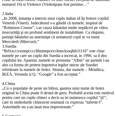
numarul 16) si Violence (Violenţa)au fost permise…”
2.Italia
„In 2008, instanţa a interzis unui cuplu italian să îşi boteze copilul
Venerdi (Vineri). Judecătorul s-a gândit că numele, inspirat de
“Robinson Crusoe”, i-ar cauza băiatului multe neplăceri pe viitor,
insecurităţi şi un profund sentiment de instabilitate. Ca răspuns,
parinţii băiatului au ameninţat că urmatorul copil se va numi
Mercoledi (Miercuri).”
3.Suedia
“Brfxxccxxmnpcccclllmmnprxvclmnckssqlbb11116” este chiar
numele pe care un cuplu din Suedia a incercat, in 1996, sa il dea
copilului lor. Aparent, numele se pronunta “Albin” iar parintii l-au
ales ca forma de protest impotriva legilor stricte ale Suediei
referitoare la numele de botez. Straniu, dar numele – Metallica,
IKEA, Veranda si Q. “Google” a fost acceptat.”
4.China
„Cu o populatie de peste un bilion, gasirea unui nume de botez
original in China poate fi destul de greu. Probabil acesta este motivul
pentru care un cuplu chinez a decis sa isi numeasca copilul “@”,
care in simbolurile chinezesti seamană cu expresia “iubeste-l”.
Autoritatile nu s-au lasat insa impresionate.”