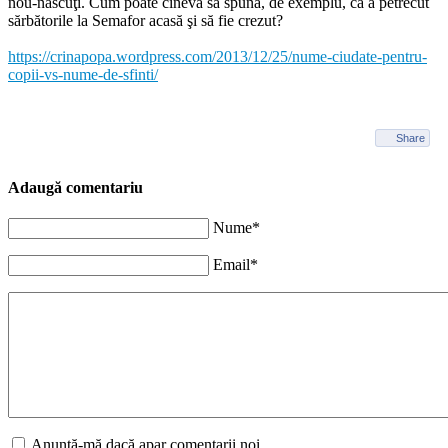
nou-născuţi. Cum poate cineva să spună, de exemplu, că a petrecut
sărbătorile la Semafor acasă şi să fie crezut?
https://crinapopa.wordpress.com/2013/12/25/nume-ciudate-pentru-
copii-vs-nume-de-sfinti/
Share
Adaugă comentariu
Nume*
Email*
Anunţă-mă dacă apar comentarii noi