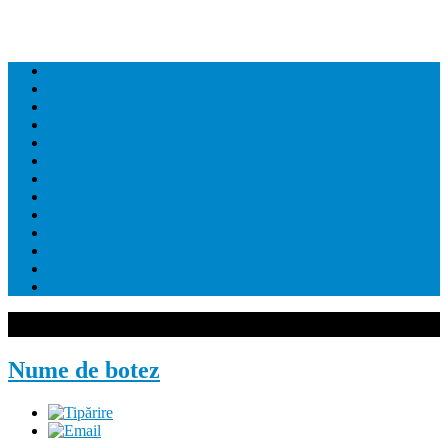
Home
Editorial
Dezvaluiri
Economie
Administratie
Juridic
Social
Politica
Sanatate
Sport
Cultura
Educatie
Contact
Nume de botez