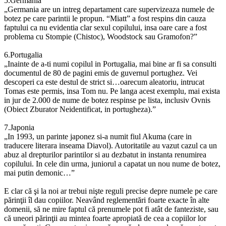
5.Germania
„Germania are un intreg departament care supervizeaza numele de
botez pe care parintii le propun. “Miatt” a fost respins din cauza
faptului ca nu evidentia clar sexul copilului, insa oare care a fost
problema cu Stompie (Chistoc), Woodstock sau Gramofon?”
6.Portugalia
„Inainte de a-ti numi copilul in Portugalia, mai bine ar fi sa consulti
documentul de 80 de pagini emis de guvernul portughez. Vei
descoperi ca este destul de strict si…oarecum aleatoriu, intrucat
Tomas este permis, insa Tom nu. Pe langa acest exemplu, mai exista
in jur de 2.000 de nume de botez respinse pe lista, inclusiv Ovnis
(Obiect Zburator Neidentificat, in portugheza).”
7.Japonia
„In 1993, un parinte japonez si-a numit fiul Akuma (care in
traducere literara inseama Diavol). Autoritatile au vazut cazul ca un
abuz al drepturilor parintilor si au dezbatut in instanta renumirea
copilului. In cele din urma, juniorul a capatat un nou nume de botez,
mai putin demonic…”
E clar că şi la noi ar trebui nişte reguli precise depre numele pe care
părinţii îl dau copiilor. Neavând reglementări foarte exacte în alte
domenii, să ne mire faptul că prenumele pot fi atât de fanteziste, sau
că uneori părinţii au mintea foarte apropiată de cea a copiilor lor