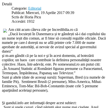
Detalii
Categorie:
Editorial
Publicat: Miercuri, 19 Aprilie 2017 09:39
Scris de Horia Picu
Accesări: 1932
Am citit acum câteva zile pe Incredibilia.ro că
„Dacă locuiești în Danemarca și te gândești să-i dai copilului tău
un nume ieșit din comun, ar fi bine să consulți regulile oficiale. Dacă
numele pe care-l dorești nu se află printre cele 7.000 de nume
aprobate de autorități, ai nevoie de avizul special al guvernului
danez”
şi m-am gândit că pe la noi e şi în acest domeniu, al botezării
copiilor, un haos care contribuie la definirea personalităţii noastre
colective. Haos, într-adevăr, este. Pe someseanul.ro am putut citi:
„În Anuarul Statistic al României figurau prenume ca Paracetamol,
Termopan, Împărăteasa, Papanaş sau Televizor.”
Sunt şi altele (date de aceeaşi sursă): Superman, Bred (cu numele de
familie Pit), Sentiment Brusli (2 prenume), Miss-America, Mihai-
Eminescu, Tom-Mac Bil-Bob-Constantin (toate cele 5 prenume
aparţinând aceleiaşi persoane),
Şi gandul.info are informaţii despre acest subiect:
„Sunt şi unele cazuri, când părinţii aleg nume mai ciudate. Anul