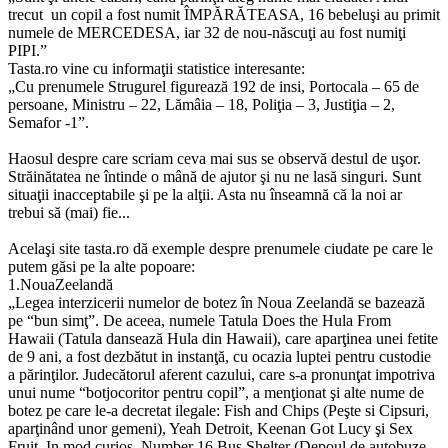
trecut un copil a fost numit ÎMPĂRĂTEASA, 16 bebeluşi au primit
numele de MERCEDESA, iar 32 de nou-născuţi au fost numiţi
PIPI.”
Tasta.ro vine cu informaţii statistice interesante:
„Cu prenumele Strugurel figurează 192 de insi, Portocala – 65 de
persoane, Ministru – 22, Lămâia – 18, Poliţia – 3, Justiţia – 2,
Semafor -1”.
Haosul despre care scriam ceva mai sus se observă destul de uşor.
Străinătatea ne întinde o mână de ajutor şi nu ne lasă singuri. Sunt
situaţii inacceptabile şi pe la alţii. Asta nu înseamnă că la noi ar
trebui să (mai) fie...
Acelaşi site tasta.ro dă exemple despre prenumele ciudate pe care le
putem găsi pe la alte popoare:
1.NouaZeelandă
„Legea interzicerii numelor de botez în Noua Zeelandă se bazează
pe “bun simţ”. De aceea, numele Tatula Does the Hula From
Hawaii (Tatula dansează Hula din Hawaii), care aparţinea unei fetite
de 9 ani, a fost dezbătut in instanţă, cu ocazia luptei pentru custodie
a părinţilor. Judecătorul aferent cazului, care s-a pronunţat impotriva
unui nume “botjocoritor pentru copil”, a menţionat şi alte nume de
botez pe care le-a decretat ilegale: Fish and Chips (Peşte si Cipsuri,
aparţinând unor gemeni), Yeah Detroit, Keenan Got Lucy şi Sex
Fruit. In mod curios, Number 16 Bus Shelter (Depoul de autobuze